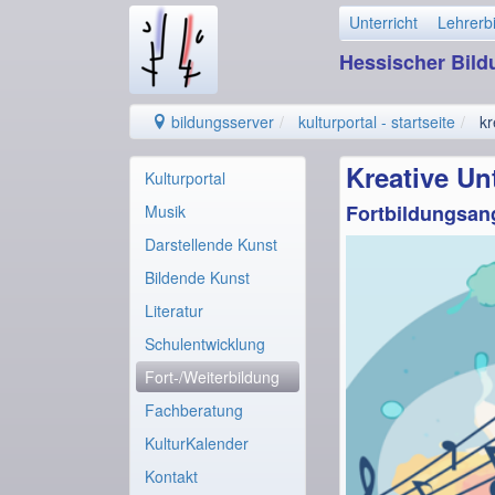
Unterricht
Lehrerb
Hessischer Bil
bildungsserver
kulturportal - startseite
kr
Kreative Un
Kulturportal
Fortbildungsang
Musik
Darstellende Kunst
Bildende Kunst
Literatur
Schulentwicklung
Fort-/Weiterbildung
Fachberatung
KulturKalender
Kontakt