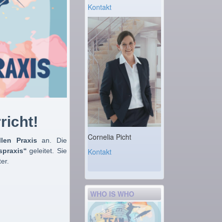
Kontakt
richt!
Cornelia Picht
llen Praxis
an. Die
tspraxis“
geleitet. Sie
Kontakt
er.
WHO IS WHO