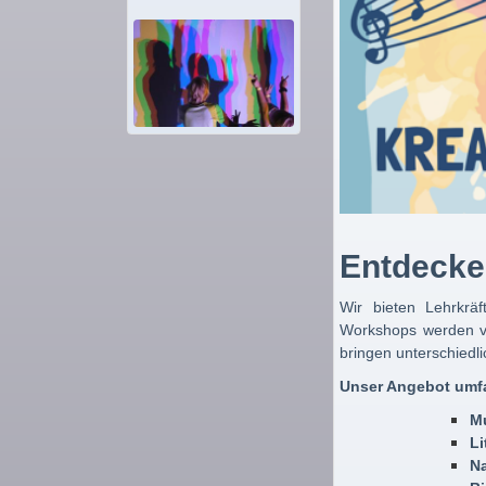
Entdecken
Wir bieten Lehrkrä
Workshops werden v
bringen unterschiedl
Unser Angebot umfa
Mu
Li
N