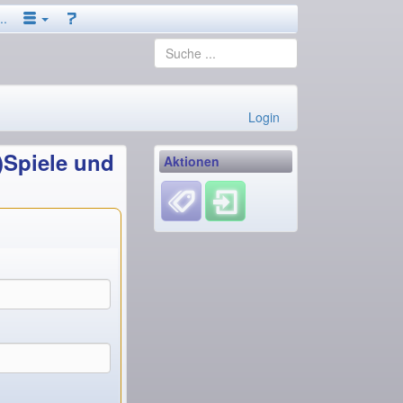
..
Login
)Spiele und
Aktionen