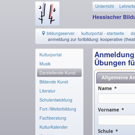
Unterricht
Lehrerb
Hessischer Bil
bildungsserver
kulturportal - startseite
da
anmeldung zur fortbildung: kooperative (theat
Anmeldung z
Kulturportal
Übungen für
Musik
Darstellende Kunst
Allgemeine A
Bildende Kunst
Name *
Literatur
Schulentwicklung
Fort-/Weiterbildung
Vorname *
Fachberatung
KulturKalender
Schule *